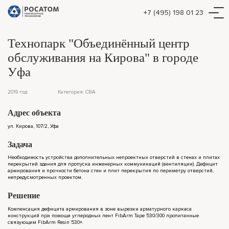
+7 (495) 198 01 23
Технопарк "Объединённый центр
обслуживания на Кирова" в городе
Уфа
2019 год
Категория: СВА
Адрес объекта
ул. Кирова, 107/2, Уфа
Задача
Необходимость устройства дополнительных непроектных отверстий в стенах и плитах
перекрытий здания для пропуска инженерных коммуникаций (вентиляции). Дефицит
армирования и прочности бетона стен и плит перекрытия по периметру отверстий,
непредусмотренных проектом.
Решение
Компенсация дефицита армирования в зоне вырезки арматурного каркаса
конструкций при помощи углеродных лент FibArm Tape 530/300 пропитанные
связующим FibArm Resin 530+.