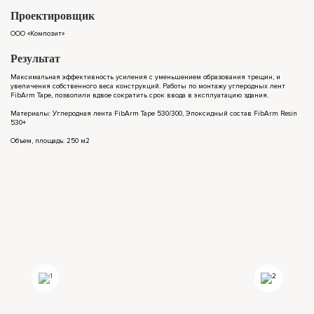
Проектировщик
ООО «Композит»
Результат
Максимальная эффективность усиления с уменьшением образования трещин, и
увеличения собственного веса конструкций. Работы по монтажу углеродных лент
FibArm Tape, позволили вдвое сократить срок ввода в эксплуатацию здания.
Материалы: Углеродная лента FibArm Tape 530/300, Эпоксидный состав FibArm Resin
530+
Объем, площадь: 250 м2